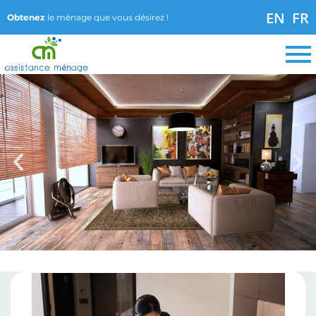
EN
FR
Obtenez
le ménage que vous désirez !
VIVEZ LE VRAI
CONFORT