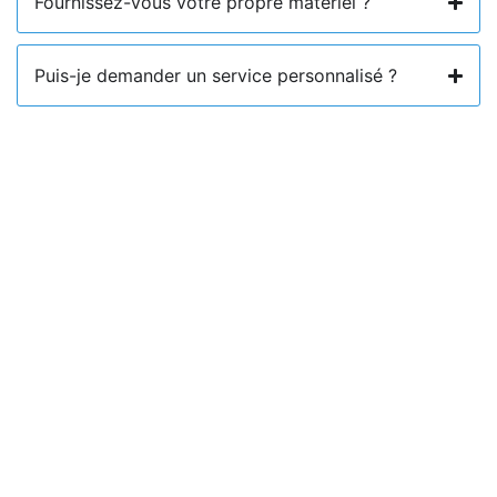
Fournissez-vous votre propre matériel ?
Puis-je demander un service personnalisé ?
OBTENEZ VOTRE SOUMISSION
GRATUITE
Ménage De Printemps Disponible Sous 24–
48h
Ne remettez pas à plus tard le nettoyage de votre
maison. Contactez-nous dès aujourd’hui pour planifier
un grand ménage adapté à vos besoins. Nous