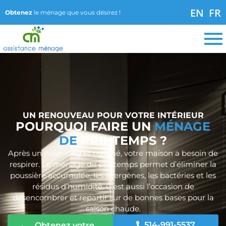
EN
FR
Obtenez
le ménage que vous désirez !
UN RENOUVEAU POUR VOTRE INTÉRIEUR
POURQUOI FAIRE UN
MÉNAGE
DE
PRINTEMPS ?
Après un hiver long et confiné, votre maison a besoin de
respirer. Le ménage de printemps permet d’éliminer la
poussière accumulée, les allergènes, les bactéries et les
résidus d’humidité. C’est aussi l’occasion de
désencombrer et repartir sur de bonnes bases pour la
saison chaude.
514-991-5537
Obtenez votre